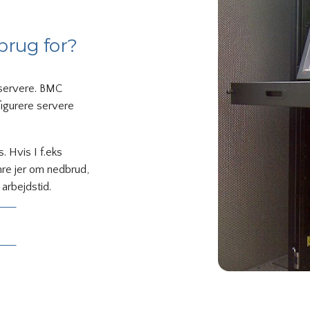
 brug for?
servere. BMC
figurere servere
. Hvis I f.eks
ymre jer om nedbrud,
arbejdstid.